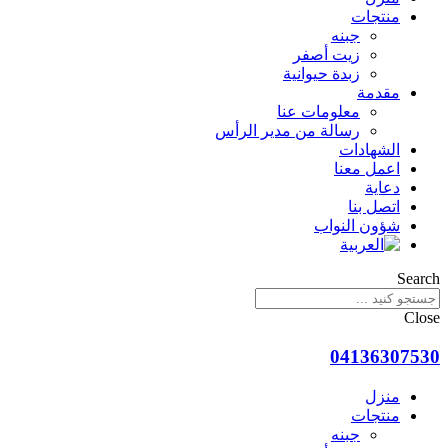
منتجات
جبنه
زيت أصفر
زبدة حيوانية
مقدمة
معلومات عنا
رسالة من مدير الرأس
الشهادات
اعمل معنا
دعاية
اتصل بنا
شؤون النواب
Search
Close
04136307530
منزل
منتجات
جبنه