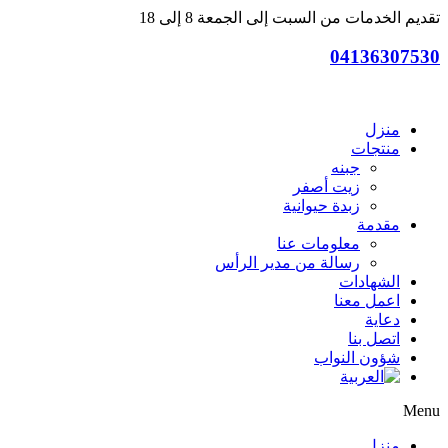
تقديم الخدمات من السبت إلى الجمعة 8 إلى 18
04136307530
منزل
منتجات
جبنه
زيت أصفر
زبدة حيوانية
مقدمة
معلومات عنا
رسالة من مدير الرأس
الشهادات
اعمل معنا
دعاية
اتصل بنا
شؤون النواب
Menu
منزل