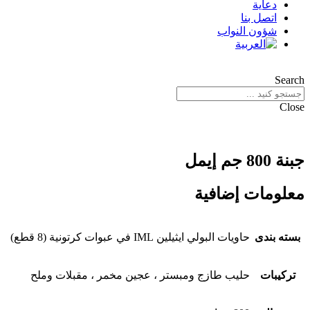
دعاية
اتصل بنا
شؤون النواب
Search
Close
جبنة 800 جم إيمل
معلومات إضافية
بسته بندی
حاويات البولي ايثيلين IML في عبوات كرتونية (8 قطع)
ترکیبات
حليب طازج ومبستر ، عجين مخمر ، مقبلات وملح