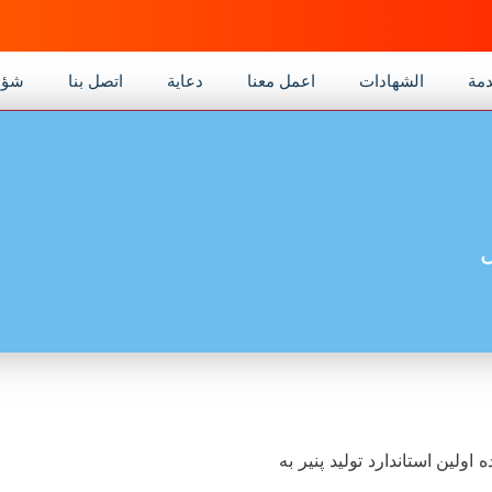
مة
الشهادات
اعمل معنا
دعاية
اتصل بنا
شؤو
ناژو تاوریژ با شماره ثبت 1014 دارنده اولین استاندارد تولید پنیر به